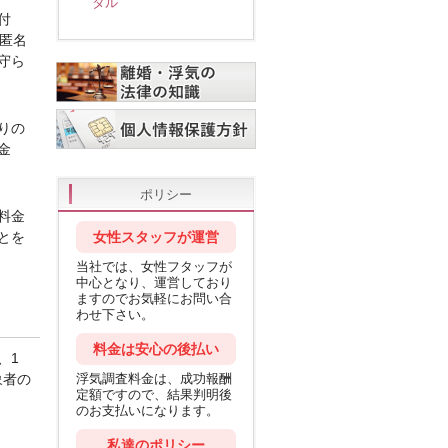
タル
付
匿名
守ら
りの
金
ポリシー
料金
とを
女性スタッフが運営
当社では、女性フタッフが
中心となり、運営しており
ますのでお気軽にお問い合
わせ下さい。
料金は安心の後払い
、1
象者の
浮気調査料金は、成功報酬
定額ですので、結果判明後
のお支払いになります。
私達のポリシー