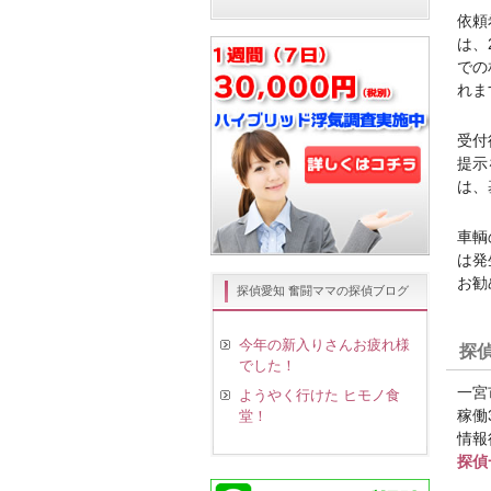
依頼
は、
での
れま
受付
提示
は、
車輌
は発
お勧
探偵愛知 奮闘ママの探偵ブログ
今年の新入りさんお疲れ様
探
でした！
一宮
ようやく行けた ヒモノ食
稼働
堂！
情報
探偵