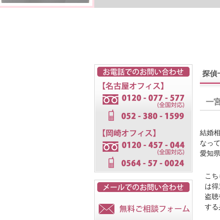
探偵
一
結婚
なっ
愛知
こち
は得
盗聴
する