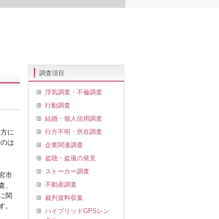
調査項目
浮気調査・不倫調査
行動調査
結婚・個人信用調査
味方に
行方不明・所在調査
いのは
企業関連調査
盗聴・盗撮の発見
ストーカー調査
宮市
不動産調査
査、
に関
裁判資料収集
す。
ハイブリッドGPSレン