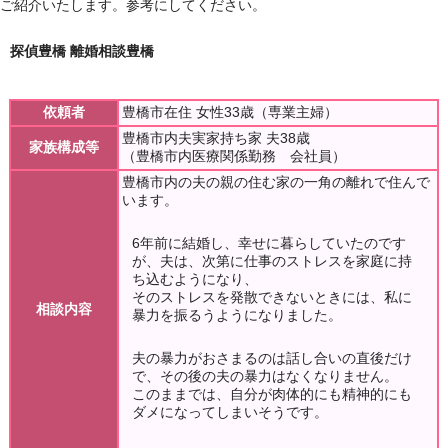
ご紹介いたします。参考にしてください。
探偵豊橋 離婚相談豊橋
依頼者
豊橋市在住 女性33歳（専業主婦）
豊橋市内夫実家持ち家 夫38歳
家族構成等
（豊橋市内医療関係勤務 会社員）
豊橋市内の夫の親の住む家の一角の離れで住んで
います。
6年前に結婚し、幸せに暮らしていたのです
が、夫は、次第に仕事のストレスを家庭に持
ち込むようになり、
そのストレスを発散できないときには、私に
相談内容
暴力を振るうようになりました。
夫の暴力がおさまるのは話し合いの直後だけ
で、その後の夫の暴力はなくなりません。
このままでは、自分が肉体的にも精神的にも
ダメになってしまいそうです。