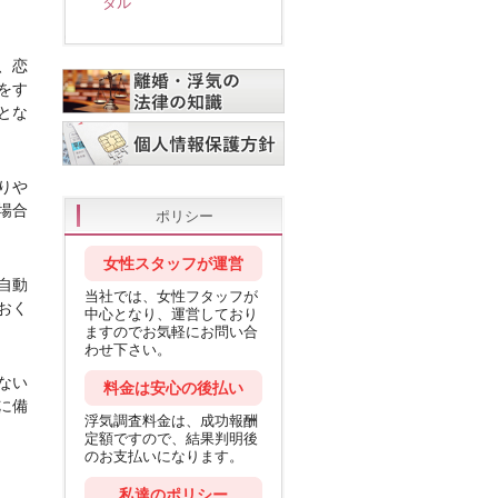
タル
、恋
をす
とな
りや
場合
ポリシー
女性スタッフが運営
自動
当社では、女性フタッフが
おく
中心となり、運営しており
ますのでお気軽にお問い合
わせ下さい。
ない
料金は安心の後払い
に備
浮気調査料金は、成功報酬
定額ですので、結果判明後
のお支払いになります。
私達のポリシー