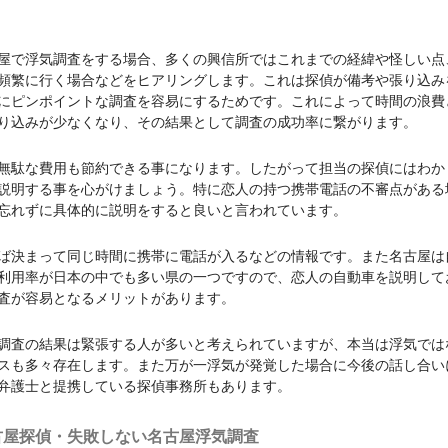
屋で浮気調査をする場合、多くの興信所ではこれまでの経緯や怪しい点
頻繁に行く場合などをヒアリングします。これは探偵が備考や張り込み
にピンポイントな調査を容易にするためです。これによって時間の浪費
り込みが少なくなり、その結果として調査の成功率に繋がります。
無駄な費用も節約できる事になります。したがって担当の探偵にはわか
説明する事を心がけましょう。特に恋人の持つ携帯電話の不審点がある
忘れずに具体的に説明をすると良いと言われています。
ば決まって同じ時間に携帯に電話が入るなどの情報です。また名古屋は
利用率が日本の中でも多い県の一つですので、恋人の自動車を説明して
査が容易となるメリットがあります。
調査の結果は緊張する人が多いと考えられていますが、本当は浮気では
スも多々存在します。また万が一浮気が発覚した場合に今後の話し合い
弁護士と提携している探偵事務所もあります。
古屋探偵・失敗しない名古屋浮気調査