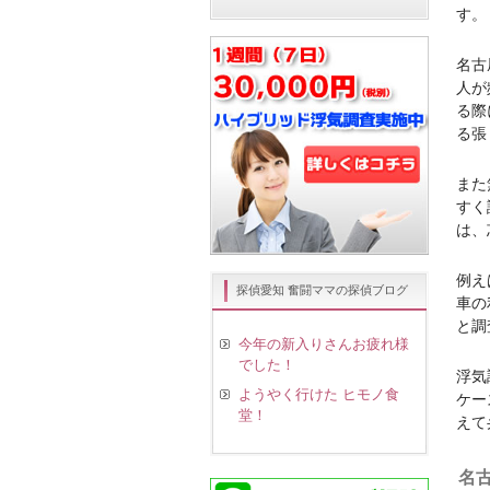
す。
名古
人が
る際
る張
また
すく
は、
例え
探偵愛知 奮闘ママの探偵ブログ
車の
と調
今年の新入りさんお疲れ様
でした！
浮気
ようやく行けた ヒモノ食
ケー
堂！
えて
名