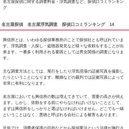
名古屋探偵に関する調査料金・浮気調査など、探偵口コミランキン
グ
名古屋探偵 名古屋浮気調査 探偵口コミランキング 14
興信所とは、いわゆる探偵事務所のことで探偵社とも呼ばれていま
す。浮気調査・人探し・盗聴器発見など様々な依頼をすることが出
来ます。一番多く利用される要因としては男女関係の調査になりま
す。
主な調査方法としては、尾行をしたり浮気現場の証拠写真を撮影し
たりということになります。離婚などの裁判では証拠写真によって
非常に有利になります。
名古屋においても興信所の数は増えてきていて、需要の高さが伺え
ます。しかし、依頼をする前にやらなければいけないこととして、
まずは興信所をしっかりと選ばなければいけません。どこでも一緒
ということはなく、悪徳と呼ばれる会社による被害もあります。
近年では、消費者保護の目的などから探偵業法という法律が施行さ