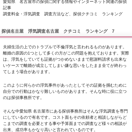
愛知県 名古屋市の探偵に関する情報やインターネット関連の探偵
記事
調査料金・浮気調査 調査方法など、探偵クチコミ ランキング
探偵名古屋 浮気調査名古屋 クチコミ ランキング 7
夫婦生活の上でのトラブルで不倫浮気と言われるものがあります。
離婚の原因の1つとして多くの方がこの問題を抱えております。実際
は、浮気をしていても証拠がつかめないままで慰謝料請求も出来な
いケースで離婚が成立してしまい嫌な思いをしたまま全てが終わっ
てしまう場合があります。
このように何らかの浮気事件があったとしてその証拠を掴むために
自分での行動はかなり難しいものがあります。そんな時に役に立つ
のは探偵事務所です。
そんな中愛知県 名古屋市にある探偵事務所はそんな浮気調査を専門
にしているので有名です。コスト面もその依頼者と相談しながらど
こまでの調査を必要とする事や予算面までの調査など様々の相談が
出来、成功率もかなり高いと言われているのです。