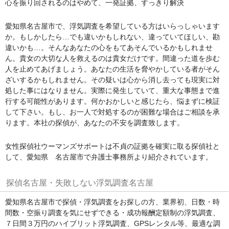
心を振り回されるのはやめて、一発証拠、すっきり解決
愛知県名古屋市で、浮気調査を希望している方はいらっしゃいます
か。もしかしたら…でも違いかもしれない、違っていてほしい、勘
違いかも…。そんなあなたの心をもてあそんでいるかもしれませ
ん。貴女の大切な人を救えるのは貴女だけです。間違った道を歩む
人を止めてあげましょう。あなたの生活を脅やかしている者がそん
ざいするかもしれません。その疑いは心から消し去っても現実に対
処した事にはなりません。実際に発生していて、重大な事態まで進
行する可能性があります。何かおかしいと感じたら、悩まずに検証
して下さい。もし、お一人で対処するのが困難な場合はご相談を承
ります。本社の探偵が、あなたの不安を調査致します。
女性探偵社ウーマンズサポートは不貞の証拠を確実に取る探偵社と
して、愛知県 名古屋市で弁護士事務所より紹介されています。
探偵名古屋・失敗しない浮気調査名古屋
愛知県名古屋市で探偵・浮気調査をお探しの方、業界初、日数・時
間数・空振り調査を気にせずできる・成功報酬定額制の浮気調査、
７日間３万円のハイブリット浮気調査、GPSレンタル等、最適な調