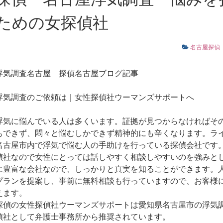
ための女探偵社
名古屋探偵
浮気調査名古屋
探偵名古屋ブログ記事
浮気調査のご依頼は｜女性探偵社ウーマンズサポートへ
浮気に悩んでいる人は多くいます。証拠が見つからなければそ
もできず、悶々と悩むしかできず精神的にも辛くなります。ラ
名古屋市内で浮気で悩む人の手助けを行っている探偵会社です
偵社なので女性にとっては話しやすく相談しやすいのを強みと
に豊富な会社なので、しっかりと真実を知ることができます。
プランを提案し、事前に無料相談も行っていますので、お客様
えます。
探偵の女性探偵社ウーマンズサポートは愛知県名古屋市の浮気
偵社として弁護士事務所から推奨されています。