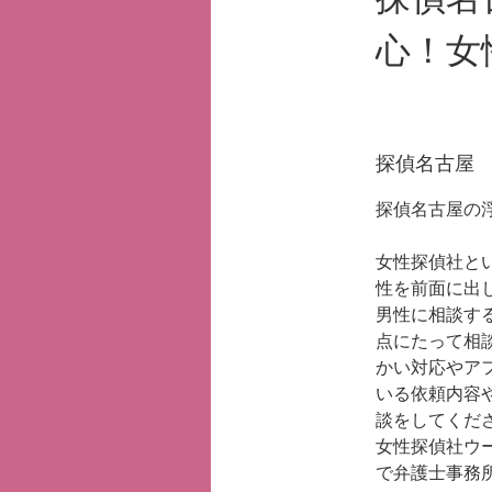
心！女
探偵名古屋
探偵名古屋の
女性探偵社と
性を前面に出
男性に相談す
点にたって相
かい対応やア
いる依頼内容
談をしてくだ
女性探偵社ウ
で弁護士事務