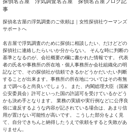
探偵名古屋
浮気調査名古屋
探偵名古屋ブログ記
事
探偵名古屋の浮気調査のご依頼は｜女性探偵社ウーマンズ
サポートへ
名古屋で浮気調査のために探偵に相談したい、だけどどの
探偵社に連絡したらいいか分からない。 そんな時に判断の
基準となるのが、会社概要の欄に書かれた情報です。 代表
者の氏名や事務所の所在地・個人事務所か会社組織化の明
記などで、その探偵社が信頼できるかどうかだいたい判断
することが出来ます。事務所の所在地についてはその有無
まで調べると尚良いでしょう。 また、内閣総理大臣（国家
公安委員会）許可といった国の許認可を受けているかどう
かも決め手となります。 業務の実績や実行例などに公序良
俗に違反するような内容が記されている場合は、あまり信
用が置けない可能性が高いです。 こうした部分をよく見
て、自分できちんと納得したうえで依頼をすると失敗があ
りません。