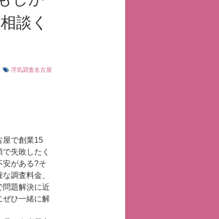
ご相談く
浮気調査名古屋
屋で創業15
頼で失敗したく
不安がある?そ
確な調査料金、
で問題解決に近
にぜひ一緒に解