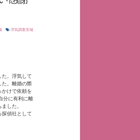
城
浮気調査安城
した。浮気して
した。離婚の際
っかけで依頼を
自分に有利に離
ちました。
る探偵社として