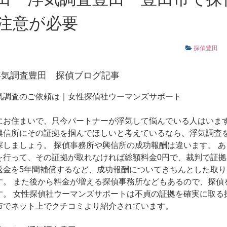
注意が必要
探偵豊
浮気調査豊田
探偵ブログ記事
気調査のご依頼は｜女性探偵社ウーマンズサポート
にお住まいで、只今パートナーが浮気して悩んでいる人はいます
興信所にその証拠を掴んでほしいと考えているなら、浮気調査
探しましょう。 探偵事務所や興信所の成功報酬は違います。 
を行って、その証拠が取れなければ総額料金0円で、裁判で証
返金を5年間補償するなど、成功報酬についてきちんとした取
す。 また後から料金が増える探偵事務所などもあるので、探偵
す。 女性探偵社ウーマンズサポートは不貞の証拠を確実に取る
市でネット上でクチコミより紹介されています。