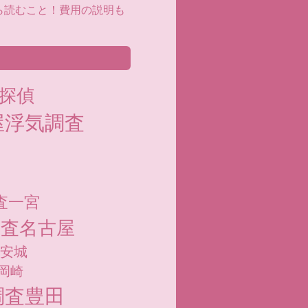
ら読むこと！費用の説明も
探偵
屋浮気調査
査一宮
調査名古屋
安城
岡崎
調査豊田