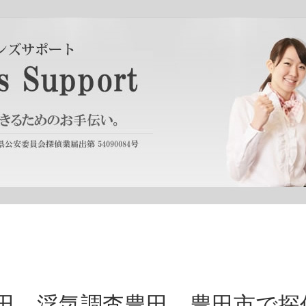
田 浮気調査豊田 豊田市で探