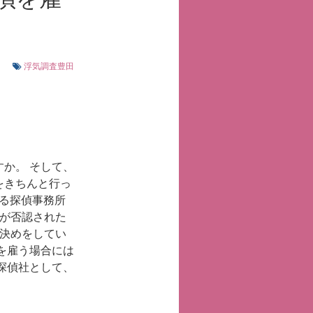
田
浮気調査豊田
か。 そして、
をきちんと行っ
ある探偵事務所
拠が否認された
り決めをしてい
を雇う場合には
探偵社として、