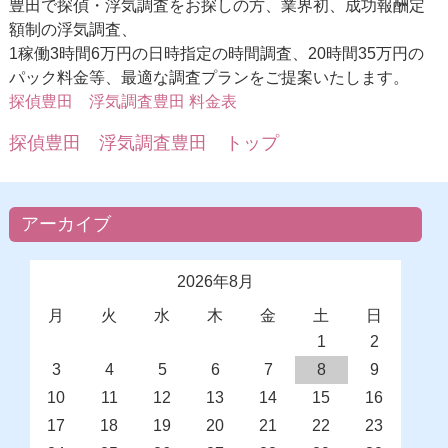
豊田で探偵・浮気調査をお探しの方、業界初、成功報酬定
額制の浮気調査、
1稼働3時間6万円の日時指定の時間調査、20時間35万円の
パック料金等、最適な調査プランをご提案いたします。
探偵豊田 浮気調査豊田 料金表
探偵豊田 浮気調査豊田 トップ
アーカイブ
2026年8月
月
火
水
木
金
土
日
1
2
3
4
5
6
7
8
9
10
11
12
13
14
15
16
17
18
19
20
21
22
23