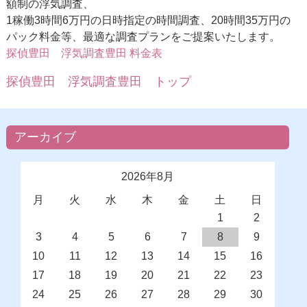
額制の浮気調査、
1稼働3時間6万円の日時指定の時間調査、20時間35万円の
パック料金等、最適な調査プランをご提案いたします。
探偵豊田 浮気調査豊田 料金表
探偵豊田 浮気調査豊田 トップ
アーカイブ
2026年8月
月
火
水
木
金
土
日
1
2
3
4
5
6
7
8
9
10
11
12
13
14
15
16
17
18
19
20
21
22
23
24
25
26
27
28
29
30