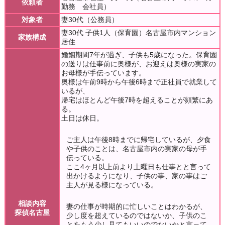
依頼者
勤務 会社員）
対象者
妻30代（公務員）
妻30代 子供1人（保育園）名古屋市内マンション
家族構成
居住
婚姻期間7年が過ぎ、子供も5歳になった。保育園
の送りは仕事前に奥様が、お迎えは奥様の実家の
お母様が手伝っています。
奥様は午前9時から午後6時まで正社員で就業して
いるが、
帰宅はほとんど午後7時を超えることが頻繁にあ
る。
土日は休日。
ご主人は午後8時までに帰宅しているが、夕食
や子供のことは、名古屋市内の実家の母が手
伝っている。
ここ4ヶ月以上前より土曜日も仕事とと言って
出かけるようになり、子供の事、家の事はご
主人が見る様になっている。
相談内容
妻の仕事が時期的に忙しいことはわかるが、
探偵名古屋
少し度を超えているのではないか、子供のこ
とをもう少し見てもいいのでないかと言って