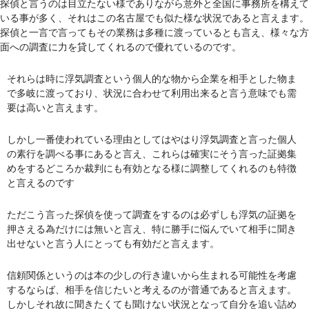
探偵と言うのは目立たない様でありながら意外と全国に事務所を構えて
いる事が多く、それはこの名古屋でも似た様な状況であると言えます。
探偵と一言で言ってもその業務は多種に渡っているとも言え、様々な方
面への調査に力を貸してくれるので優れているのです。
それらは時に浮気調査という個人的な物から企業を相手とした物ま
で多岐に渡っており、状況に合わせて利用出来ると言う意味でも需
要は高いと言えます。
しかし一番使われている理由としてはやはり浮気調査と言った個人
の素行を調べる事にあると言え、これらは確実にそう言った証拠集
めをするどころか裁判にも有効となる様に調整してくれるのも特徴
と言えるのです
ただこう言った探偵を使って調査をするのは必ずしも浮気の証拠を
押さえる為だけには無いと言え、特に勝手に悩んでいて相手に聞き
出せないと言う人にとっても有効だと言えます。
信頼関係というのは本の少しの行き違いから生まれる可能性を考慮
するならば、相手を信じたいと考えるのが普通であると言えます。
しかしそれ故に聞きたくても聞けない状況となって自分を追い詰め