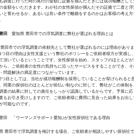
も調査に行った時の尾行の金額に証拠を掴んだときには成功報酬として
の金額をいただきます。わが社の女性探偵が掴んだその証拠で二度と浮
いと誓わせるか、あるいは良い条件で離婚をするのかはお客様の考え方
。
豊田
愛知県 豊田市での浮気調査に弊社が選ばれる理由とは
 豊田市での浮気調査の依頼先として弊社が選ばれるのには理由があり
1つ目の理由は女性支援という弊社のポリシーをご依頼者様方が実感し
て頂いているということです。女性探偵を始め、スタッフのほとんどが
から、ご依頼者の女性の気持ちに沿ったサービスをすることができ、そ
・問題解決の満足度につながっています。
2つ目としては、当社が成功報酬制を採用していることが挙げられると
。同業の探偵社のほとんどが前払い制なのに対して、弊社がこの体制を
調査の結果に対しての責任をしっかり認識しているからです。予算に応
査もお引き受けしますので、ご依頼者様に費用に見合った結果をお出し
が可能なのです。
豊田 「ウーマンズサポート愛知｣が女性探偵社である理由
県 豊田市で浮気調査を検討する場合、ご依頼者が相談しやすい探偵社