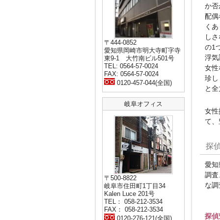
か否
配偶
くあ
しさ
〒444-0852
の1
愛知県岡崎市明大寺町字寺
浮気
東9-1 大竹南ビル501号
TEL: 0564-57-0024
女性
FAX: 0564-57-0024
珍し
0120-457-044(全国)
と全
岐阜オフィス
女性
て、
探
愛知
調査
〒500-8822
な調
岐阜市住田町1丁目34
Kalen Luce 201号
TEL： 058-212-3534
FAX： 058-212-3534
探偵
0120-276-121(全国)