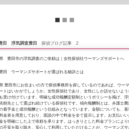
豊田
浮気調査豊田
探偵ブログ記事 2
県 豊田市の浮気調査のご依頼は｜女性探偵社ウーマンズサポートへ
豊田 ウーマンズサポートが選ばれる秘訣とは
県 豊田市にお住まいの方で探偵事務所を探しているのであれば、ウー
ートはいかがでしょうか。女性探偵社であり、女性にしか話せないよう
も受け付けています。明確な成功報酬定額制というポリシーを掲げ、浮
依頼先として選ばれ続けている探偵社です。傾向報酬制とは、弁護士費
の着手金と成功報酬という仕組みとなっています。金額についても、基
料金表を用意しており、面談の中で料金を全て提示します。お支払いい
金を明確にした上で依頼を承ります。はっきりとした料金プランにより
の不安を取り除き、安心して利用していただけることが、ウーマンズサ