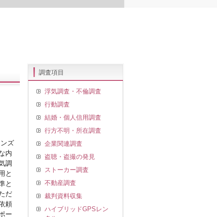
調査項目
浮気調査・不倫調査
行動調査
結婚・個人信用調査
行方不明・所在調査
マンズ
企業関連調査
な内
盗聴・盗撮の発見
気調
ストーカー調査
用と
不動産調査
準と
ただ
裁判資料収集
依頼
ハイブリッドGPSレン
ポー