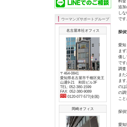
料金
追加
しな
です
ウーマンズサポートグループ
名古屋本社オフィス
探偵
愛知
まず
価し
です
調査
〒464-0841
また
愛知県名古屋市千種区覚王
ます
山通9-21 和田ビル3F
のは
TEL: 052-380-1599
FAX: 052-380-9089
の調
0120-077-577(全国)
こと
岡崎オフィス
探偵
愛知