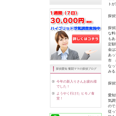
トが
探偵
探偵
な料
もあ
定額
金は
あっ
市 
なっ
探偵愛知 奮闘ママの探偵ブログ
みる
今年の新入りさんお疲れ様
探偵
でした！
ようやく行けた ヒモノ食
愛知
堂！
気調
ので
従っ