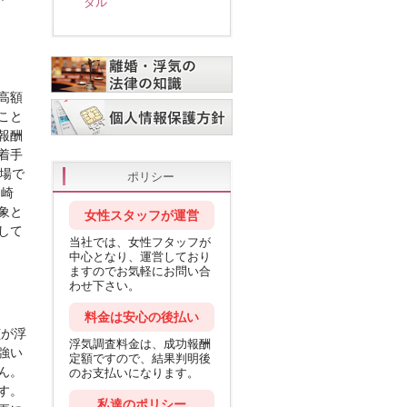
タル
高額
こと
報酬
着手
場で
ポリシー
岡崎
象と
女性スタッフが運営
して
当社では、女性フタッフが
中心となり、運営しており
ますのでお気軽にお問い合
わせ下さい。
料金は安心の後払い
偵が浮
浮気調査料金は、成功報酬
強い
定額ですので、結果判明後
ん。
のお支払いになります。
す。
私達のポリシー