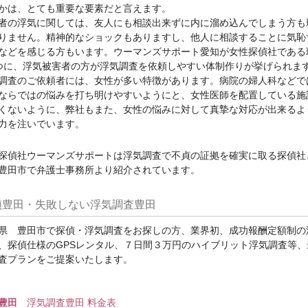
かは、とても重要な要素だと言えます。
者の浮気に関しては、友人にも相談出来ずに内に溜め込んでしまう方も
りません。精神的なショックもありますし、他人に相談することに気恥
などを感じる方もいます。ウーマンズサポート愛知が女性探偵社である
つに、浮気被害者の方が浮気調査を依頼しやすい体制作りが挙げられま
調査のご依頼者には、女性が多い特徴があります。病院の婦人科などで
ならではの悩みを打ち明けやすいようにと、女性医師を配置している施
くないように、弊社もまた、女性の悩みに対して真摯な対応が出来るよ
力を注いでいます。
探偵社ウーマンズサポートは浮気調査で不貞の証拠を確実に取る探偵社
豊田市で弁護士事務所より紹介されています。
偵豊田・失敗しない浮気調査豊田
県 豊田市で探偵・浮気調査をお探しの方、業界初、成功報酬定額制の
、探偵仕様のGPSレンタル、７日間３万円のハイブリット浮気調査等、
査プランをご提案いたします。
豊田
浮気調査豊田 料金表