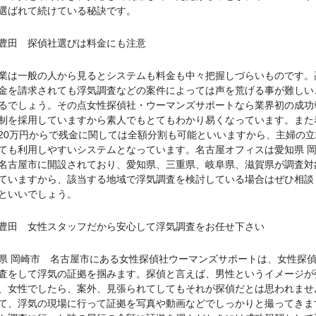
選ばれて続けている秘訣です。
豊田 探偵社選びは料金にも注意
業は一般の人から見るとシステムも料金も中々把握しづらいものです。
金を請求されても浮気調査などの案件によっては声を荒げる事が難しい
るでしょう。その点女性探偵社・ウーマンズサポートなら業界初の成功
制を採用していますから素人でもとてもわかり易くなっています。また
20万円からで残金に関しては全額分割も可能といいますから、主婦の立
ても利用しやすいシステムとなっています。名古屋オフィスは愛知県 
名古屋市に開設されており、愛知県、三重県、岐阜県、滋賀県が調査対
ていますから、該当する地域で浮気調査を検討している場合はぜひ相談
といいでしょう。
豊田 女性スタッフだから安心して浮気調査をお任せ下さい
県 岡崎市 名古屋市にある女性探偵社ウーマンズサポートは、女性探
査をして浮気の証拠を掴みます。探偵と言えば、男性というイメージが
、女性でしたら、案外、見張られてしてもそれが探偵だとは思われませ
て、浮気の現場に行って証拠を写真や動画などでしっかりと撮ってきま