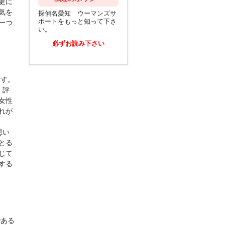
更に
気を
探偵名愛知 ウーマンズサ
ポートをもっと知って下さ
一つ
い。
必ずお読み下さい
ます。
、評
女性
れが
思い
とる
じて
する
である