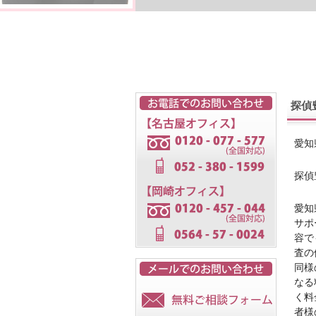
探偵
愛知
探偵
愛知
サポ
容で
査の
同様
なる
く料
者様