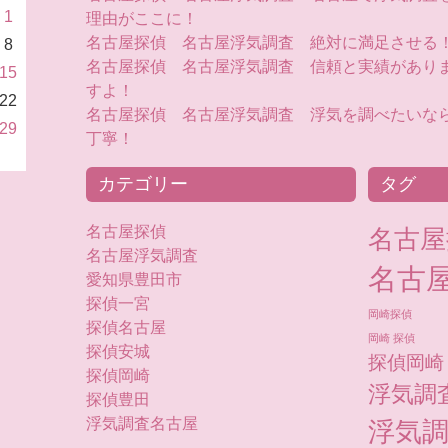
1
理由がここに！
名古屋探偵 名古屋浮気調査 絶対に満足させる
8
名古屋探偵 名古屋浮気調査 信頼と実績があり
15
すよ！
22
名古屋探偵 名古屋浮気調査 浮気を調べたいな
29
丁寧！
カテゴリー
タグ
名古屋探偵
名古屋
名古屋浮気調査
名古
愛知県豊田市
探偵一宮
岡崎探偵
探偵名古屋
岡崎 探偵
探偵安城
探偵岡崎
探偵岡崎
浮気調
探偵豊田
浮気調査名古屋
浮気